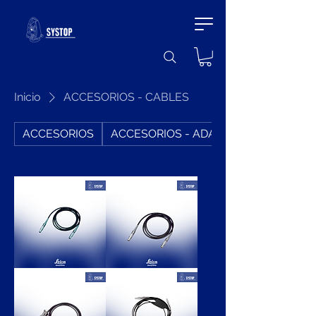
Inicio
ACCESORIOS - CABLES
ACCESORIOS
ACCESORIOS - ADAPTADORES
772002,
560130,
GEV238
GEV97
LEICA
LEICA
CABLE
CABLE
DE
CABLE
ANTENA
DE