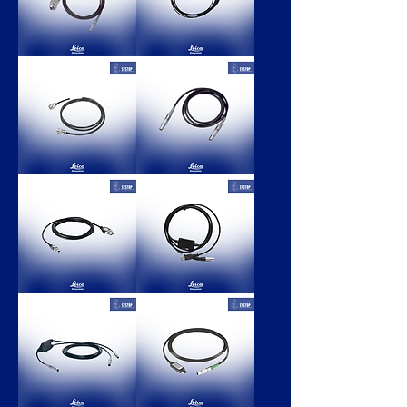
DE
ALIMENTACIÓN
1.2
PARA
MTS
GS
799776,
811818,
GEV266
GEV274
LEICA
LEICA
CABLE
TIPO
PARA
"Y"
SATELLINE
HPR
636959,
733283,
CABLE
GEV163
GEV120
LEICA
LEICA
CABLE
ANTENA
SERIE
CABLE
DE
2.8M
CONTROLADORA
A
GPS1200
764700,
806093,
GEV223
GEV267
LEICA
LEICA
CABLE
CABLE
DE
DE
DATOS
TRANSFERENCIA
USB
DE
DE
DATOS
1,8
USB
M
2MCABLE