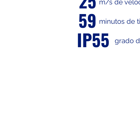
25
m/s de velo
59
minutos de t
IP55
grado d