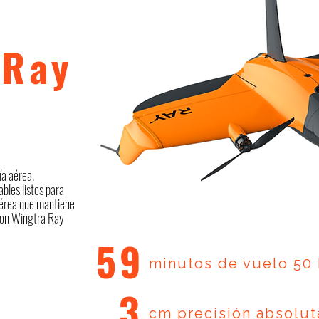
 Ray
ía aérea.
ables listos para
aérea que mantiene
 Con Wingtra Ray
59
minutos de vuelo 50 
3
cm precisión absolut