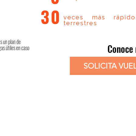
30
s
veces más rápid
terrestres
s un plan de
Conoce
as útiles en caso
SOLICITA VU