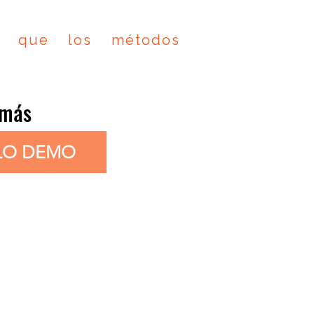
o que los métodos
 más
ELO DEMO