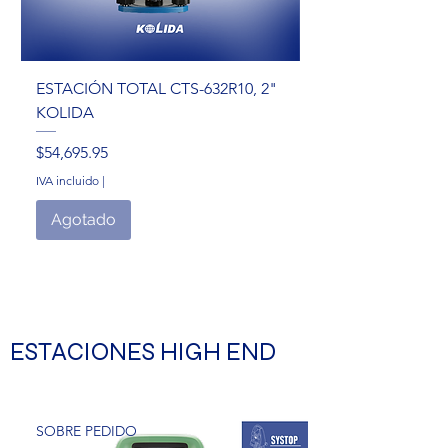
ESTACIÓN TOTAL CTS-632R10, 2"
ESTACIÓN TOTAL 
KOLIDA
2" KOLIDA
Precio
Precio
$54,695.95
$74,790.47
IVA incluido
|
IVA incluido
Agotado
ESTACIONES HIGH END
SOBRE PEDIDO