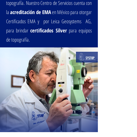
topografía. Nuestro Centro de Servicios cuenta con
la
acreditación de EMA
en México para otorgar
Certificados EMA y por Leica Geosystems AG,
para brindar
certificados Silver
para equipos
de topografía.