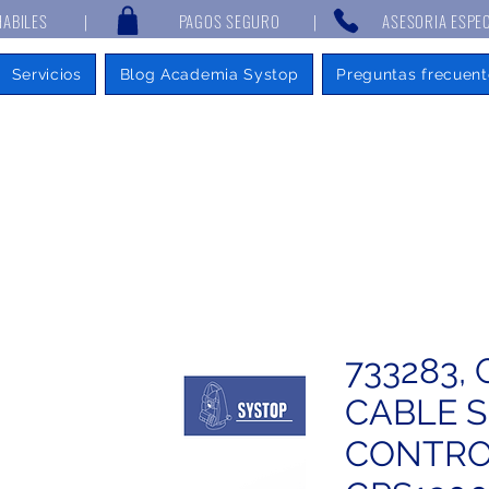
 7 DÍAS HABILES | PAGOS SEGURO | ASESORIA ESPECIALIZAD
Servicios
Blog Academia Systop
Preguntas frecuent
733283, 
CABLE S
CONTRO