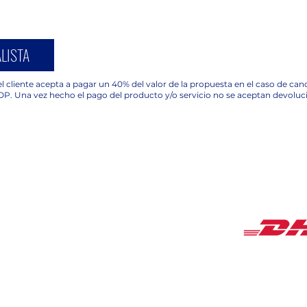
LISTA
l cliente acepta a pagar un 40% del valor de la propuesta en el caso de ca
OP. Una vez hecho el pago del producto y/o servicio no se aceptan devoluc
COBERTUR
HORARIOS
Lunes a Viernes de
9:00 am a 18:00 pm