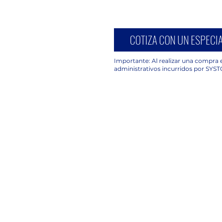
COTIZA CON UN ESPECIA
Importante: Al realizar una compra e
administrativos incurridos por SYST
UBICACIÓN
C. Avena 630, Piso 2 Oficina 203,
Granjas México, Iztacalco, 08400
Ciudad de México, CDMX