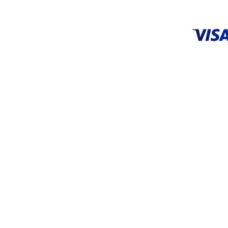
ACEPTA
CENTRO DE SERVICIO
Tel: 55 5648 9706 |
55 3626 0872
servicio@systop.com.mx
Centro de servicio
ENCUÉNTRANOS EN