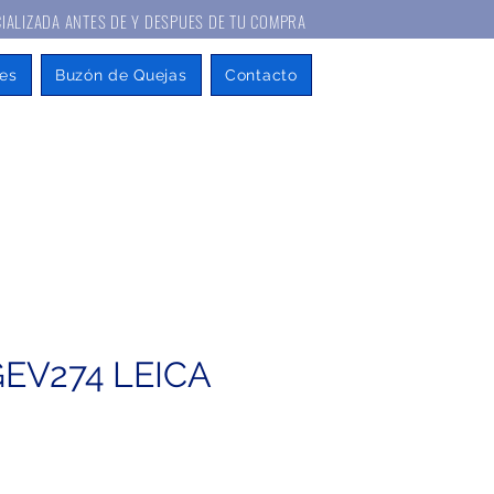
A ANTES DE Y DESPUES DE TU COMPRA
es
Buzón de Quejas
Contacto
GEV274 LEICA