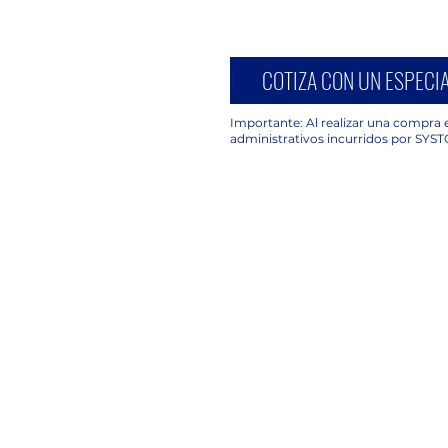
COTIZA CON UN ESPECIA
Importante: Al realizar una compra e
administrativos incurridos por SYST
UBICACIÓN
C. Avena 630, Piso 2 Oficina 203,
Granjas México, Iztacalco, 08400
Ciudad de México, CDMX