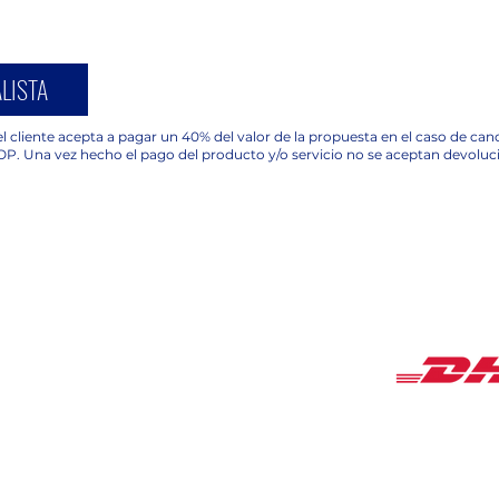
LISTA
l cliente acepta a pagar un 40% del valor de la propuesta en el caso de ca
OP. Una vez hecho el pago del producto y/o servicio no se aceptan devoluc
COBERTUR
HORARIOS
Lunes a Viernes de
9:00 am a 18:00 pm