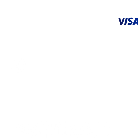
ACEPTA
CENTRO DE SERVICIO
Tel: 55 5648 9706 |
55 3626 0872
servicio@systop.com.mx
Centro de servicio
ENCUÉNTRANOS EN