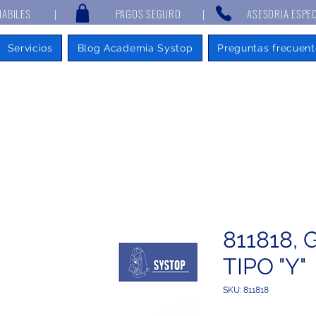
 7 DÍAS HABILES | PAGOS SEGURO | ASESORIA ESPECIALIZAD
Servicios
Blog Academia Systop
Preguntas frecuent
811818, 
TIPO "Y"
SKU: 811818