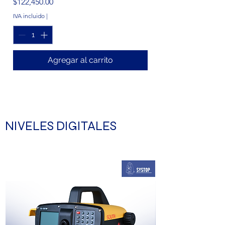
Precio
$122,450.00
IVA incluido
|
Agregar al carrito
NIVELES DIGITALES