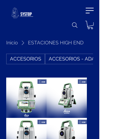
Inicio
ESTACIONES HIGH END
ACCESORIOS
ACCESORIOS - ADAPTADORES
ESTACIÓN
ESTACIÓN
TOTAL
TOTAL
TS16
TS13
LEICA
1"R500
LEICA