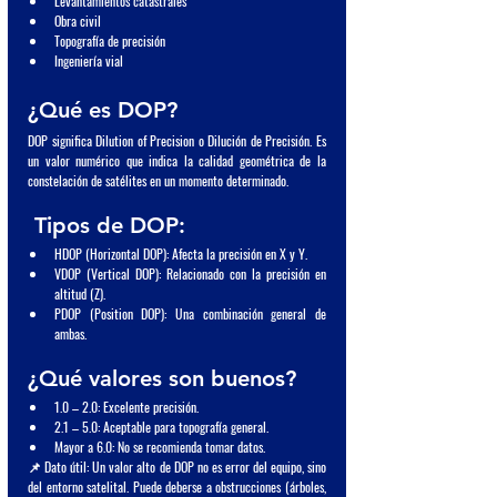
Levantamientos catastrales
Obra civil
Topografía de precisión
Ingeniería vial
¿Qué es DOP?
DOP significa Dilution of Precision o Dilución de Precisión. Es 
un valor numérico que indica la calidad geométrica de la 
constelación de satélites en un momento determinado.
 Tipos de DOP:
HDOP (Horizontal DOP): Afecta la precisión en X y Y.
VDOP (Vertical DOP): Relacionado con la precisión en 
altitud (Z).
PDOP (Position DOP): Una combinación general de 
ambas.
¿Qué valores son buenos?
1.0 – 2.0: Excelente precisión.
2.1 – 5.0: Aceptable para topografía general.
Mayor a 6.0: No se recomienda tomar datos.
📌 Dato útil: Un valor alto de DOP no es error del equipo, sino 
del entorno satelital. Puede deberse a obstrucciones (árboles, 