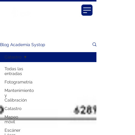
Blog Academia Systop
Catastro
Todas las
entradas
Fotogrametría
Mantenimiento
y
Calibración
Catastro
Mapeo
móvil
Escáner
Láser