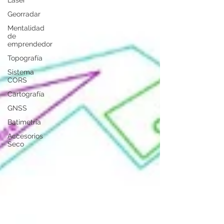
Georradar
Mentalidad
de
emprendedor
Topografía
Sistema
CORS
Cartografía
GNSS
Batimetría
Accesorios
Seco