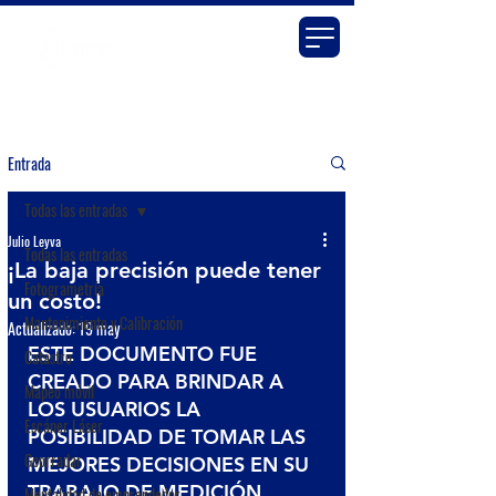
Entrada
Todas las entradas
Julio Leyva
Todas las entradas
¡La baja precisión puede tener
Fotogrametría
un costo!
Mantenimiento y Calibración
Actualizado:
19 may
ESTE DOCUMENTO FUE 
Catastro
CREADO PARA BRINDAR A 
Mapeo móvil
LOS USUARIOS LA 
Escáner Láser
POSIBILIDAD DE TOMAR LAS 
Georradar
MEJORES DECISIONES EN SU 
TRABAJO DE MEDICIÓN.
Mentalidad de emprendedor