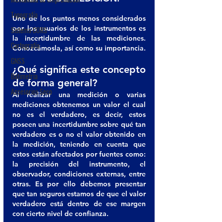
Topografía
Uno de los puntos menos considerados 
por los usuarios de los instrumentos es 
Sistema CORS
la incertidumbre de las mediciones. 
Cartografía
Conozcámosla, así como su importancia. 
GNSS
¿Qué significa este concepto 
Batimetría
de forma general?
Accesorios Seco
Al realizar una medición o varias 
mediciones obtenemos un valor el cual 
no es el verdadero, es decir, estos 
poseen una incertidumbre sobre qué tan 
verdadero es o no el valor obtenido en 
la medición, teniendo en cuenta que 
estos están afectados por fuentes como: 
la precisión del instrumento, el 
observador, condiciones externas, entre 
otras. Es por ello debemos presentar 
que tan seguros estamos de que el valor 
verdadero está dentro de ese margen 
con cierto nivel de confianza.