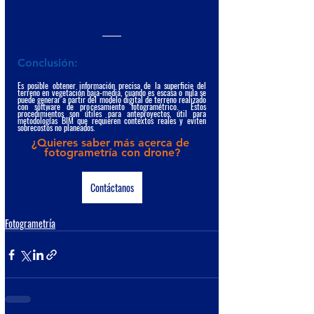
Conclusión:
Es posible obtener información precisa de la superficie del 
terreno en vegetación baja-media, cuando es escasa o nula se 
puede generar a partir del modelo digital de terreno realizado 
con software de procesamiento fotogramétrico.  Estos 
procedimientos son útiles para anteproyectos, útil para 
metodologías BIM que requieren contextos reales y eviten 
sobrecostos no planeados.
¿Quieres saber más acerca de 
fotogrametría con drone?
Contáctanos
Fotogrametría