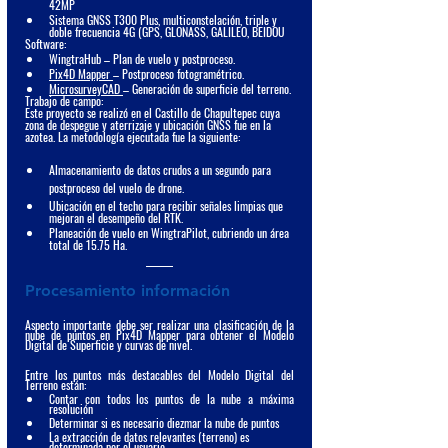
42MP
Sistema GNSS T300 Plus, multiconstelación, triple y 
doble frecuencia 4G (GPS, GLONASS, GALILEO, BEIDOU
Software:
WingtraHub – Plan de vuelo y postproceso.
Pix4D Mapper 
– Postproceso fotogramétrico.
MicrosurveyCAD 
– Generación de superficie del terreno.
Trabajo de campo:
Este proyecto se realizó en el Castillo de Chapultepec cuya 
zona de despegue y aterrizaje y ubicación GNSS fue en la 
azotea. La metodología ejecutada fue la siguiente:
Almacenamiento de datos crudos a un segundo para 
postproceso del vuelo de drone.
Ubicación en el techo para recibir señales limpias que 
mejoran el desempeño del RTK.
Planeación de vuelo en WingtraPilot, cubriendo un área 
total de 15.75 Ha.
Procesamiento información
Aspecto importante debe ser realizar una clasificación de la 
nube de puntos en Pix4D Mapper para obtener el Modelo 
Digital de Superficie y curvas de nivel. 
Entre los puntos más destacables del Modelo Digital del 
Terreno están:
Contar con todos los puntos de la nube a máxima 
resolución
Determinar si es necesario diezmar la nube de puntos
La extracción de datos relevantes (terreno) es 
determinada por el usuario