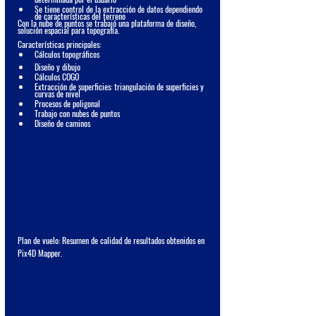
Se tiene control de la extracción de datos dependiendo 
de características del terreno
Con la nube de puntos se trabajó una plataforma de diseño, 
solución espacial para topografía.
Características principales:
​Cálculos topográficos
Diseño y dibujo
Cálculos COGO
Extracción de superficies: triangulación de superficies y 
curvas de nivel
Procesos de poligonal
Trabajo con nubes de puntos
Diseño de caminos
Plan de vuelo: Resumen de calidad de resultados obtenidos en 
Pix4D Mapper.