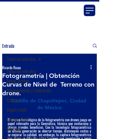
Entrada
Todas las entradas
Ricardo Rosas
Todas las entradas
Fotogrametría | Obtención
Fotogrametría
Curvas de Nivel de Terreno con
Mantenimiento y Calibración
drone.
Catastro
Castillo de Chapultepec, Ciudad 
de México
Mapeo móvil
Escáner Láser
El avance tecnológico de la fotogrametría con drones juega un 
papel relevante para la Geomática, técnica que evoluciona y 
otorga grandes beneficios. Con la tecnología fotogramétrica 
Georradar
de última generación se ahorrar tiempo, disminuyen costos y 
se mejorar la calidad; sin embargo, la captura fotogramétrica 
Mentalidad de emprendedor
con 
drone
 se dificulta sobre terrenos con vegetación o zonas 