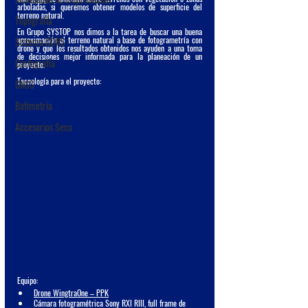
arboladas, si queremos obtener modelos de superficie del 
terreno natural.
Topografía
En Grupo SYSTOP nos dimos a la tarea de buscar una buena 
aproximación al terreno natural a base de fotogrametría con 
Sistema CORS
drone y que los resultados obtenidos nos ayuden a una toma 
de decisiones mejor informada para la planeación de un 
Cartografía
proyecto.
Tecnología para el proyecto:
GNSS
Batimetría
Accesorios Seco
Equipo:
Drone WingtraOne – PPK
Cámara fotogramétrica Sony RXI RIII, full frame de 