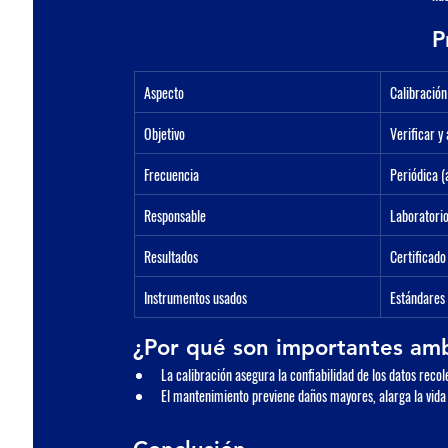
P
Aspecto
Calibración
Objetivo
Verificar y 
Frecuencia
Periódica (
Responsable
Laboratorio
Resultados
Certificado
Instrumentos usados
Estándares 
¿Por qué son importantes am
La 
calibración
 asegura la confiabilidad de los datos reco
El 
mantenimiento
 previene daños mayores, alarga la vida