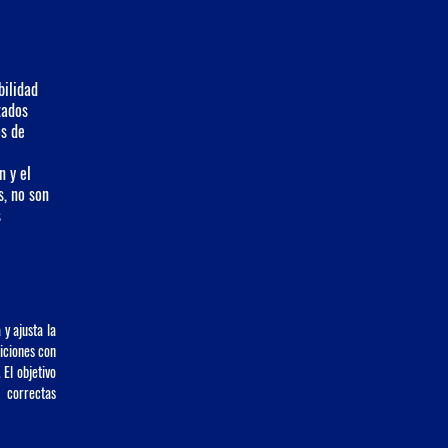
bilidad 
tados 
s de 
n
 y el 
s, no son 
 
y ajusta la 
ciones con 
El objetivo 
 correctas 