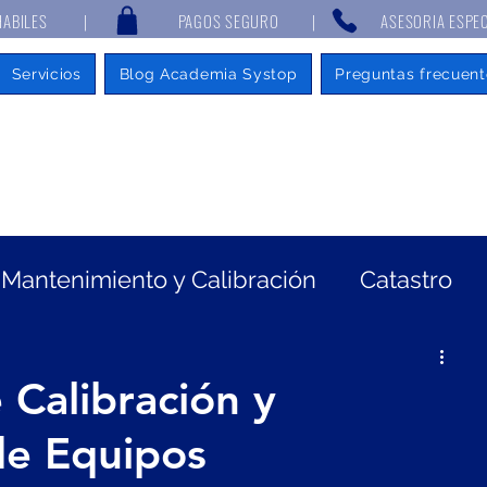
 7 DÍAS HABILES | PAGOS SEGURO | ASESORIA ESPECIALIZAD
Servicios
Blog Academia Systop
Preguntas frecuent
Mantenimiento y Calibración
Catastro
eorradar
Mentalidad de emprendedor
 Calibración y
de Equipos
tografía
GNSS
Batimetría