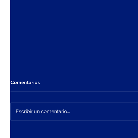
Comentarios
Escribir un comentario...
RTK GNSS: Guía completa
Día Mun
para lograr posicionamiento
Metrolo