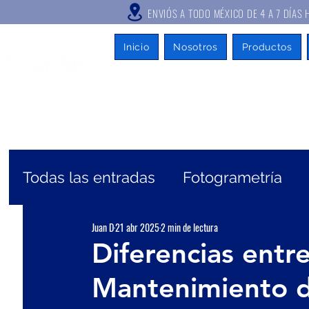
ENVIÓS A TODO MÉXICO DE 4 A
Inicio
Nosotros
Productos
Todas las entradas
Fotogrametría
Juan D
21 abr 2025
2 min de lectura
Mapeo móvil
Escáner Láser
G
Diferencias entre
Mantenimiento 
Topografía
Sistema CORS
Car