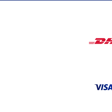
r con precisión
topográficos? – Guía
completa.
COBERTUR
HORARIOS
Lunes a Viernes de
9:00 am a 18:00 pm
ACEPTA
CENTRO DE SERVICIO
Tel: 55 5648 9706 |
55 3626 0872
servicio@systop.com.mx