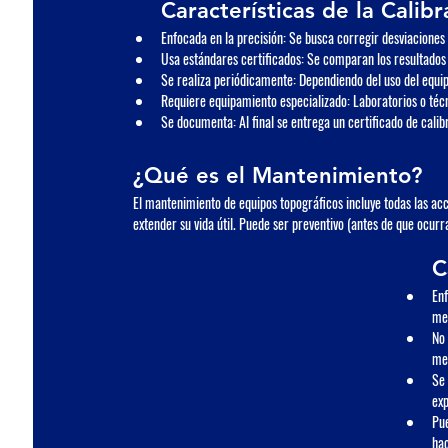
Características de la Calibr
Enfocada en la precisión
: Se busca corregir desviaciones
Usa estándares certificados
: Se comparan los resultados 
Se realiza periódicamente
: Dependiendo del uso del equi
Requiere equipamiento especializado
: Laboratorios o téc
Se documenta
: Al final se entrega un certificado de calib
¿Qué es el Mantenimiento?
El 
mantenimiento
 de equipos topográficos incluye todas las ac
extender su vida útil. Puede ser preventivo (antes de que ocurr
C
Enf
mec
No 
men
Se 
exp
Pue
hac