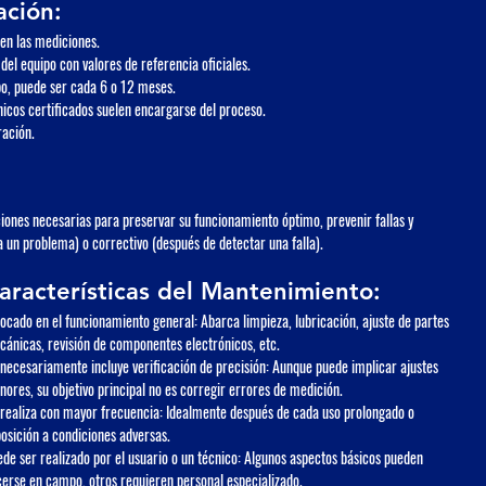
ación:
 en las mediciones.
del equipo con valores de referencia oficiales.
po, puede ser cada 6 o 12 meses.
nicos certificados suelen encargarse del proceso.
ración.
ciones necesarias para preservar su funcionamiento óptimo, prevenir fallas y 
a un problema) o correctivo (después de detectar una falla).
aracterísticas del Mantenimiento:
ocado en el funcionamiento general
: Abarca limpieza, lubricación, ajuste de partes 
ánicas, revisión de componentes electrónicos, etc.
necesariamente incluye verificación de precisión
: Aunque puede implicar ajustes 
ores, su objetivo principal no es corregir errores de medición.
realiza con mayor frecuencia
: Idealmente después de cada uso prolongado o 
osición a condiciones adversas.
de ser realizado por el usuario o un técnico
: Algunos aspectos básicos pueden 
erse en campo, otros requieren personal especializado.