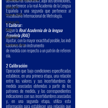
definición de calibración, aquí dos definiciones, 
una pertenece a la real Academia de la Lengua 
Topografía
Española y una segunda que pertenece al 
Sistema CORS
Vocabulario Internacional de Metrología.
Cartografía
1 Calibrar:
GNSS
Segun la 
Real Academia de la lengua 
Española (RAE) 
Batimetría
Ajustar, con la mayor exactitud posible, las indi
Accesorios Seco
caciones de un instrumento 
de medida con respecto a un patrón de referen
cia.
2 Calibración: 
Operación que bajo condiciones especificadas 
establece, en una primera etapa, una relación 
entre los valores y sus incertidumbres de 
medida asociadas obtenidas a partir de los 
patrones de medida, y las correspondientes 
indicaciones con sus incertidumbres asociadas 
y, en una segunda etapa, utiliza esta 
información para establecer una relación que 