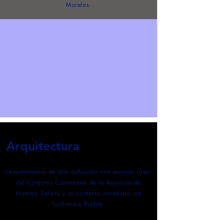
Morelos.
Arquitectura
Levantamiento de alta definición con escáner láser
del Conjunto Conventual de la Asunción de
Nuestra Señora y su contexto inmediato, en
Tochimilco Puebla.