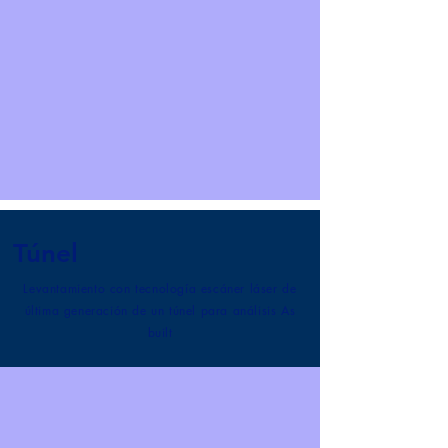
Túnel
Levantamiento con tecnología escáner láser de
última generación de un túnel para análisis As
built