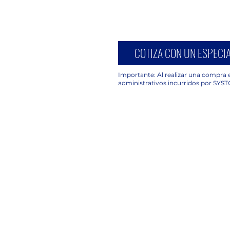
COTIZA CON UN ESPECIA
Importante: Al realizar una compra e
administrativos incurridos por SYST
UBICACIÓN
C. Avena 630, Piso 2 Oficina 203,
Granjas México, Iztacalco, 08400
Ciudad de México, CDMX