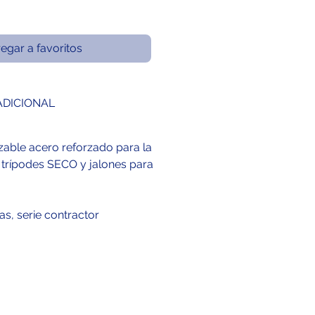
egar a favoritos
ADICIONAL
able acero reforzado para la
 trípodes SECO y jalones para
as, serie contractor