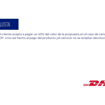
LISTA
l cliente acepta a pagar un 40% del valor de la propuesta en el caso de ca
OP. Una vez hecho el pago del producto y/o servicio no se aceptan devoluc
COBERTUR
HORARIOS
Lunes a Viernes de
9:00 am a 18:00 pm