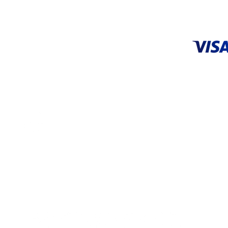
ACEPTA
CENTRO DE SERVICIO
Tel: 55 5648 9706 |
55 3626 0872
servicio@systop.com.mx
Centro de servicio
ENCUÉNTRANOS EN