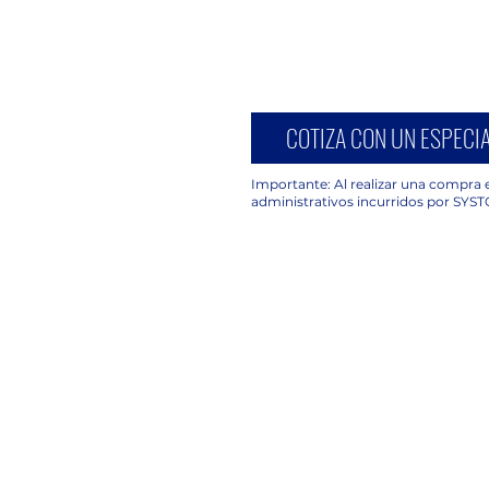
COTIZA CON UN ESPECIA
Importante: Al realizar una compra e
administrativos incurridos por SYST
UBICACIÓN
C. Avena 630, Piso 2 Oficina 203,
Granjas México, Iztacalco, 08400