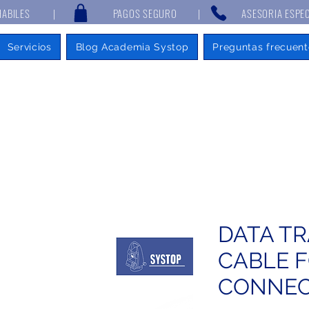
 7 DÍAS HABILES | PAGOS SEGURO | ASESORIA ESPECIALIZAD
Servicios
Blog Academia Systop
Preguntas frecuent
DATA T
CABLE 
CONNEC