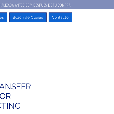
A ANTES DE Y DESPUES DE TU COMPRA
es
Buzón de Quejas
Contacto
RANSFER
FOR
TING