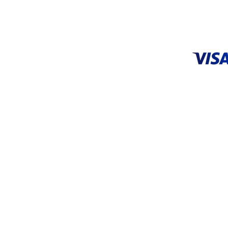
ACEPTA
CENTRO DE SERVICIO
Tel: 55 5648 9706 |
55 3626 0872
servicio@systop.com.mx
Centro de servicio
ENCUÉNTRANOS EN