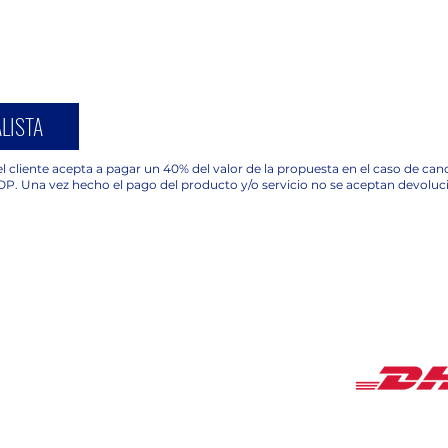
LISTA
l cliente acepta a pagar un 40% del valor de la propuesta en el caso de ca
OP. Una vez hecho el pago del producto y/o servicio no se aceptan devoluc
COBERTUR
HORARIOS
Lunes a Viernes de
9:00 am a 18:00 pm