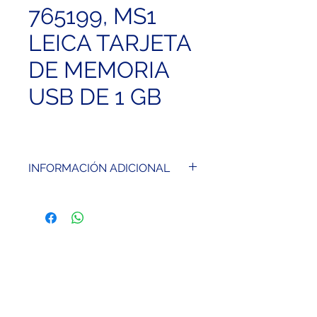
765199, MS1
LEICA TARJETA
DE MEMORIA
USB DE 1 GB
INFORMACIÓN ADICIONAL
Lápiz USB robusto con carcasa
metálica. Grado industrial como
máxima seguridad de los datos
y fiabilidad en las condiciones
más extremas.