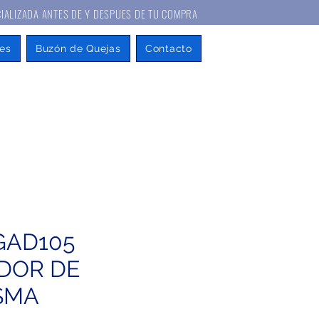
A ANTES DE Y DESPUES DE TU COMPRA
es
Buzón de Quejas
Contacto
 GAD105
DOR DE
SMA