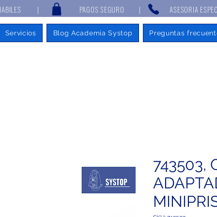
 7 DÍAS HABILES | PAGOS SEGURO | ASESORIA ESPECIALIZAD
Servicios
Blog Academia Systop
Preguntas frecuent
743503,
ADAPTA
MINIPRI