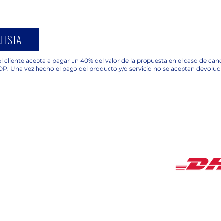
LISTA
l cliente acepta a pagar un 40% del valor de la propuesta en el caso de ca
OP. Una vez hecho el pago del producto y/o servicio no se aceptan devoluc
COBERTUR
HORARIOS
Lunes a Viernes de
9:00 am a 18:00 pm