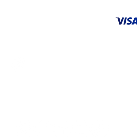
ACEPTA
CENTRO DE SERVICIO
Tel: 55 5648 9706 |
55 3626 0872
servicio@systop.com.mx
Centro de servicio
ENCUÉNTRANOS EN