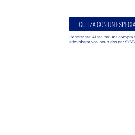
COTIZA CON UN ESPECIA
Importante: Al realizar una compra e
administrativos incurridos por SYST
UBICACIÓN
C. Avena 630, Piso 2 Oficina 203,
Granjas México, Iztacalco, 08400
Ciudad de México, CDMX