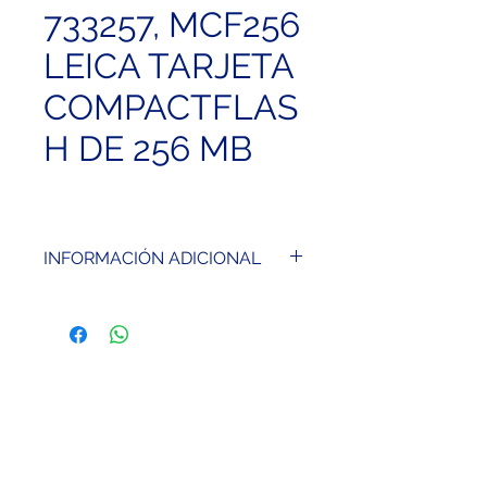
733257, MCF256
LEICA TARJETA
COMPACTFLAS
H DE 256 MB
INFORMACIÓN ADICIONAL
Tarjeta de memoria
CompactFlash. Capacidad
256 MB. Esta robusta tarjeta de
tipo industrial protege los datos
incluso en caídas o bajo
condiciones medioambientales