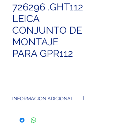
726296 ,GHT112
LEICA
CONJUNTO DE
MONTAJE
PARA GPR112
INFORMACIÓN ADICIONAL
Con adaptadores de rosca
interior M8 y 5/8”, apropiado
para montaje directo en
prácticamente cualquier base,