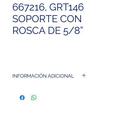
667216, GRT146
SOPORTE CON
ROSCA DE 5/8”
INFORMACIÓN ADICIONAL
Soporte sencillo para bases
nivelantes con plomada óptica.
Apropiado para antenas GNSS.
Precisión de centrado del
reflector 1,0 mm.