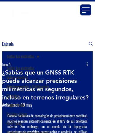
Entrada
Todas las entradas
Juan D
Todas las entradas
¿Sabías que un GNSS RTK
Fotogrametría
puede alcanzar precisiones
Mantenimiento y Calibración
milimétricas en segundos,
Catastro
incluso en terrenos irregulares?
Actualizado:
19 may
Mapeo móvil
Escáner Láser
Cuando hablamos de tecnologías de posicionamiento satelital, 
muchos piensan automáticamente en el GPS de sus teléfonos 
Georradar
móviles. Sin embargo, en el mundo de la topografía, 
agricultura de precisión, construcción y geodesia, se utilizan 
Mentalidad de emprendedor