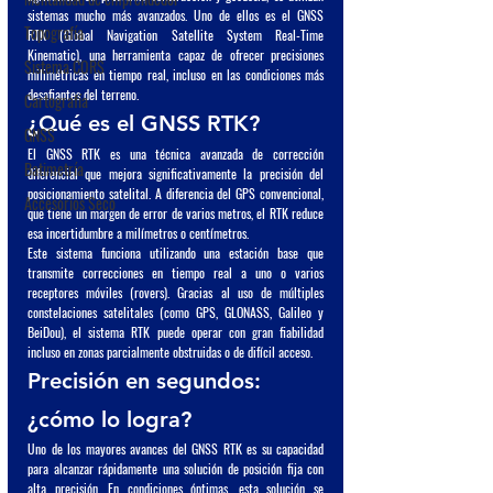
sistemas mucho más avanzados. Uno de ellos es el 
GNSS 
Topografía
RTK
 (Global Navigation Satellite System Real-Time 
Kinematic), una herramienta capaz de ofrecer 
precisiones 
Sistema CORS
milimétricas en tiempo real
, incluso en las condiciones más 
desafiantes del terreno.
Cartografía
¿Qué es el GNSS RTK?
GNSS
El GNSS RTK es una técnica avanzada de corrección 
Batimetría
diferencial que mejora significativamente la precisión del 
posicionamiento satelital. A diferencia del GPS convencional, 
Accesorios Seco
que tiene un margen de error de varios metros, el RTK reduce 
esa incertidumbre a 
milímetros o centímetros
.
Este sistema funciona utilizando una estación base que 
transmite correcciones en tiempo real a uno o varios 
receptores móviles (rovers). Gracias al uso de múltiples 
constelaciones satelitales (como GPS, GLONASS, Galileo y 
BeiDou), el sistema RTK puede operar con gran fiabilidad 
incluso en zonas parcialmente obstruidas o de difícil acceso.
Precisión en segundos: 
¿cómo lo logra?
Uno de los mayores avances del GNSS RTK es su capacidad 
para alcanzar rápidamente una solución de 
posición fija
 con 
alta precisión. En condiciones óptimas, esta solución se 