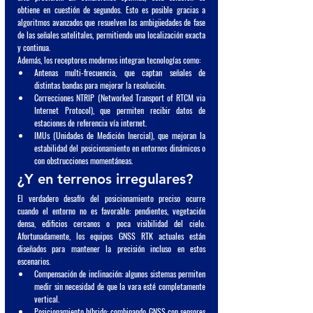
obtiene 
en cuestión de segundos
. Esto es posible gracias a 
algoritmos avanzados que resuelven las ambigüedades de fase 
de las señales satelitales, permitiendo una localización exacta 
y continua.
Además, los receptores modernos integran tecnologías como:
Antenas multi-frecuencia
, que captan señales de 
distintas bandas para mejorar la resolución.
Correcciones NTRIP (Networked Transport of RTCM via 
Internet Protocol)
, que permiten recibir datos de 
estaciones de referencia vía internet.
IMUs (Unidades de Medición Inercial)
, que mejoran la 
estabilidad del posicionamiento en entornos dinámicos o 
con obstrucciones momentáneas.
¿Y en terrenos irregulares?
El verdadero desafío del posicionamiento preciso ocurre 
cuando el entorno no es favorable: pendientes, vegetación 
densa, edificios cercanos o poca visibilidad del cielo. 
Afortunadamente, los equipos GNSS RTK actuales están 
diseñados para mantener la precisión incluso en estos 
escenarios.
Compensación de inclinación
: algunos sistemas permiten 
medir sin necesidad de que la vara esté completamente 
vertical.
Posicionamiento híbrido
: combinando GNSS con sensores 