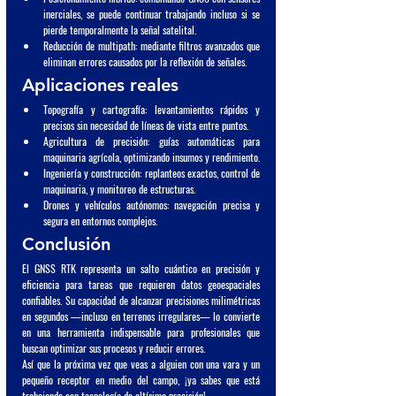
inerciales, se puede continuar trabajando incluso si se 
pierde temporalmente la señal satelital.
Reducción de multipath
: mediante filtros avanzados que 
eliminan errores causados por la reflexión de señales.
Aplicaciones reales
Topografía y cartografía
: levantamientos rápidos y 
precisos sin necesidad de líneas de vista entre puntos.
Agricultura de precisión
: guías automáticas para 
maquinaria agrícola, optimizando insumos y rendimiento.
Ingeniería y construcción
: replanteos exactos, control de 
maquinaria, y monitoreo de estructuras.
Drones y vehículos autónomos
: navegación precisa y 
segura en entornos complejos.
Conclusión
El GNSS RTK representa un salto cuántico en precisión y 
eficiencia para tareas que requieren datos geoespaciales 
confiables. Su capacidad de alcanzar precisiones milimétricas 
en segundos —incluso en terrenos irregulares— lo convierte 
en una herramienta indispensable para profesionales que 
buscan optimizar sus procesos y reducir errores.
Así que la próxima vez que veas a alguien con una vara y un 
pequeño receptor en medio del campo, ¡ya sabes que está 
trabajando con tecnología de altísima precisión!