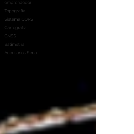
emprendedor
Topografía
Sistema CORS
Cartografía
GNSS
Batimetría
Accesorios Seco