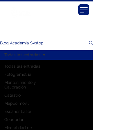
Blog Academia Systop
Todas las entradas
Todas las entradas
Fotogrametría
Mantenimiento y
Calibración
Catastro
Mapeo móvil
Escáner Láser
Georradar
Mentalidad de