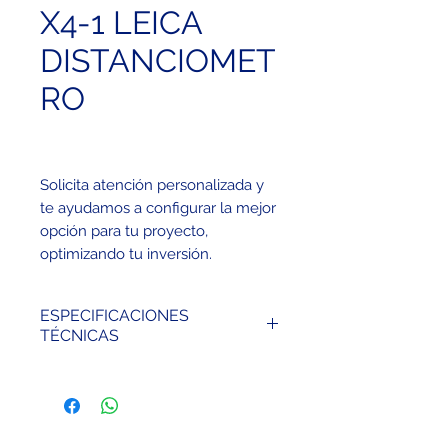
X4-1 LEICA
DISTANCIOMET
RO
Solicita atención personalizada y
te ayudamos a configurar la mejor
opción para tu proyecto,
optimizando tu inversión.
ESPECIFICACIONES
TÉCNICAS
Alcance hasta 150 m
Precisión de ±1,0mm,
resolución de 0,1 mm
Puntero digital con zoom de