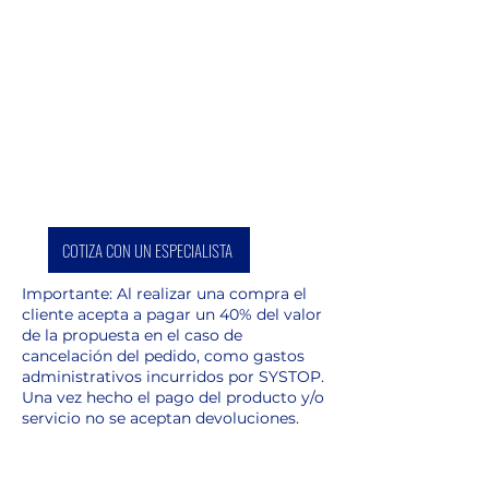
4 aumentos
Robusto según IP65
Sometido a prueba de caída
desde 2 m de altura  Sensor
de inclinación
Interfaz gráfica de usuario
para un uso intuitivo
Tecnología Bluetooth® para
una transferencia de datos
COTIZA CON UN ESPECIALISTA
sin errores
Funciona con la aplicación
Importante: Al realizar una compra el
DISTO™ Plan (iOS y Android)
cliente acepta a pagar un 40% del valor
de la propuesta en el caso de
y con DISTO™ transfer
cancelación del pedido, como gastos
(Windows)
administrativos incurridos por SYSTOP.
Simulación de un teclado
Una vez hecho el pago del producto y/o
para transferir datos a través
servicio no se aceptan devoluciones.
de Bluetooth®
Medición P2P con adaptador