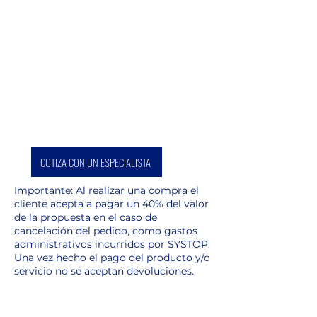
mm
Clasificación láser: II
Tipo láser: 635 nm, < 1 mW
Apagado automático:
después de 180 s
Alimentación: 2 baterías 1.5 V
tipo AA Mignon, duración de
las pilas hasta 5000
mediciones
COTIZA CON UN ESPECIALISTA
Rango de temperatura: -10 a
+50°C
Importante: Al realizar una compra el
Dimensiónes: 135x45x31 mm
cliente acepta a pagar un 40% del valor
de la propuesta en el caso de
Peso: 0.145 kg
cancelación del pedido, como gastos
Distanciómetro Láser,
administrativos incurridos por SYSTOP.
es pequeño y liviano,
Una vez hecho el pago del producto y/o
ergonómico,con amplia pantalla
servicio no se aceptan devoluciones.
iluminable, robusto y resistente
a polvo y agua.