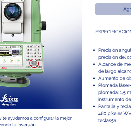
Agr
ESPECIFICACIO
Precisión angu
precisión del c
Alcance de me
de largo alcan
Aumento de ob
Plomada láser- 
plomada: 1,5 m
instrumento de
Pantalla y tecl
480 píxeles WVG
 y te ayudamos a configurar la mejor
teclas5a
zando tu inversión.