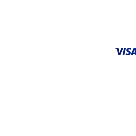
Lunes a Viernes de
9:00 am a 18:00 pm
ACEPTA
CENTRO DE SERVICIO
Tel: 55 5648 9706 |
55 3626 0872
servicio@systop.com.mx
Centro de servicio
ENCUÉNTRANOS EN