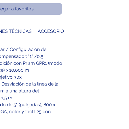
egar a favoritos
NES TÉCNICAS
ACCESORIOS
lar / Configuración de
ompensador: "1" /0,5‘‘
dición con Prism GPR1 (modo
ce) > 10.000 m
jetivo 30x
Desviación de la línea de la
m a una altura del
 1,5 m
ado de 5" (pulgadas), 800 x
A, color y táctil 25 con