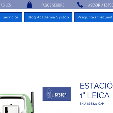
 7 DÍAS HABILES | PAGOS SEGURO | ASESORIA ESPECIALIZAD
Servicios
Blog Academia Systop
Preguntas frecuent
ESTACIÓ
1" LEICA
SKU: 868821-CAH