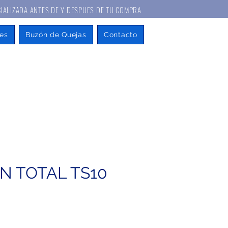
A ANTES DE Y DESPUES DE TU COMPRA
es
Buzón de Quejas
Contacto
N TOTAL TS10