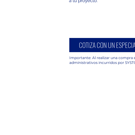
a tu proyecto.
COTIZA CON UN ESPECIA
Importante: Al realizar una compra e
administrativos incurridos por SYST
UBICACIÓN
C. Avena 630, Piso 2 Oficina 203,