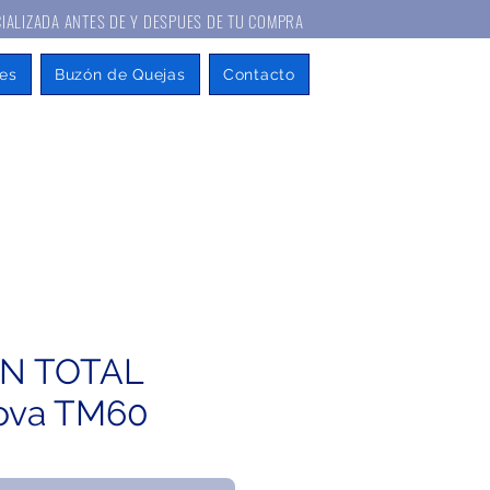
A ANTES DE Y DESPUES DE TU COMPRA
es
Buzón de Quejas
Contacto
N TOTAL
ova TM60