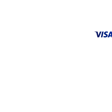
9:00 am a 18:00 pm
ACEPTA
CENTRO DE SERVICIO
Tel: 55 5648 9706 |
55 3626 0872
servicio@systop.com.mx
Centro de servicio
ENCUÉNTRANOS EN