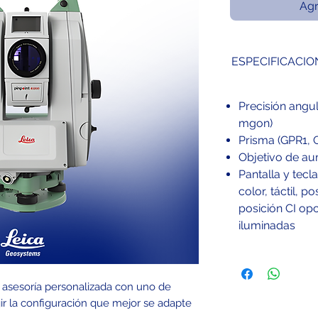
Agr
ESPECIFICACIO
Precisión angul
mgon)
Prisma (GPR1, 
Objetivo de au
Pantalla y tec
color, táctil, p
posición CI opc
iluminadas
e asesoría personalizada con uno de
gir la configuración que mejor se adapte