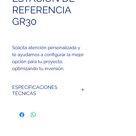
REFERENCIA
GR30
Solicita atención personalizada y
te ayudamos a configurar la mejor
opción para tu proyecto,
optimizando tu inversión.
ESPECIFICACIONES
TÉCNICAS
Número de canales 555 de
seguimiento universal
Linea de base única (<30
km): Hz: 6 mm + 1 ppm V: 10
mm +1 ppm