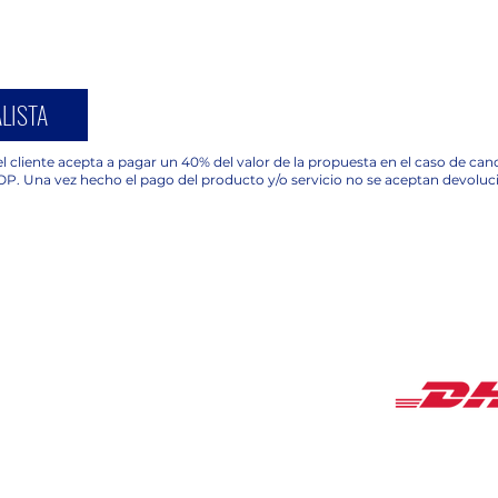
LISTA
l cliente acepta a pagar un 40% del valor de la propuesta en el caso de ca
OP. Una vez hecho el pago del producto y/o servicio no se aceptan devoluc
COBERTUR
HORARIOS
Lunes a Viernes de
9:00 am a 18:00 pm