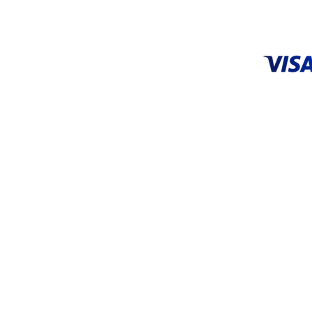
ACEPTA
CENTRO DE SERVICIO
Tel: 55 5648 9706 |
55 3626 0872
servicio@systop.com.mx
Centro de servicio
ENCUÉNTRANOS EN