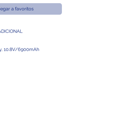
egar a favoritos
ADICIONAL
ery, 10.8V/6900mAh