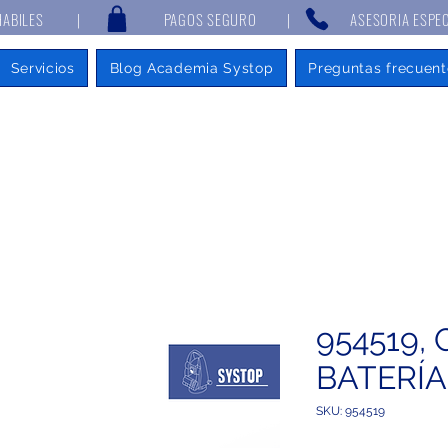
 7 DÍAS HABILES | PAGOS SEGURO | ASESORIA ESPECIALIZAD
Servicios
Blog Academia Systop
Preguntas frecuent
954519,
BATERÍA
SKU: 954519