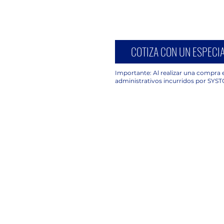
COTIZA CON UN ESPECIA
Importante: Al realizar una compra e
administrativos incurridos por SYST
UBICACIÓN
C. Avena 630, Piso 2 Oficina 203,
Granjas México, Iztacalco, 08400
Ciudad de México, CDMX