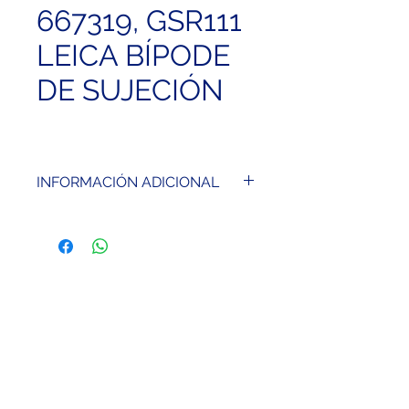
667319, GSR111
LEICA BÍPODE
DE SUJECIÓN
INFORMACIÓN ADICIONAL
2 patas telescópicas, para
colocación rápida. Para todos
los bastones para prismas.