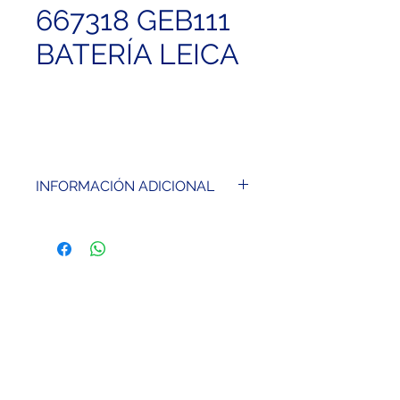
667318 GEB111
BATERÍA LEICA
INFORMACIÓN ADICIONAL
Batería Iones de Litio 6.0 V / 2.1
Ah
Compatible con DNA, TPS800
y TPS400