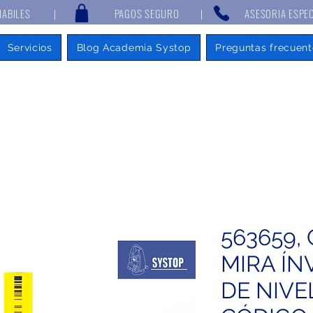
 7 DÍAS HABILES | PAGOS SEGURO | ASESORIA ESPECIALIZAD
Servicios
Blog Academia Systop
Preguntas frecuent
563659,
MIRA ÍN
DE NIV