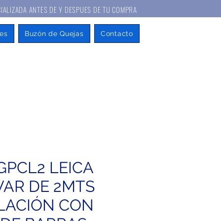
A ANTES DE Y DESPUES DE TU COMPRA
es
Buzón de Quejas
Contacto
 GPCL2 LEICA
VAR DE 2MTS
ELACIÓN CON