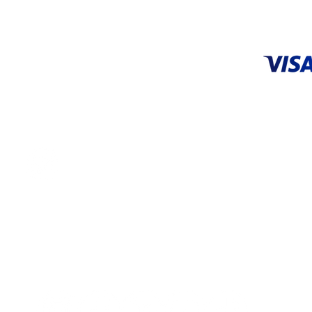
ACEPTA
CENTRO DE SERVICIO
Tel: 55 5648 9706 |
55 3626 0872
servicio@systop.com.mx
Centro de servicio
ENCUÉNTRANOS EN