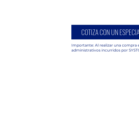
COTIZA CON UN ESPECIA
Importante: Al realizar una compra e
administrativos incurridos por SYST
UBICACIÓN
C. Avena 630, Piso 2 Oficina 203,
Granjas México, Iztacalco, 08400
Ciudad de México, CDMX