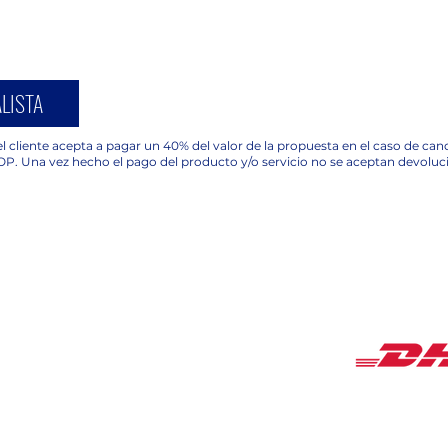
LISTA
l cliente acepta a pagar un 40% del valor de la propuesta en el caso de ca
OP. Una vez hecho el pago del producto y/o servicio no se aceptan devoluc
COBERTUR
HORARIOS
Lunes a Viernes de
9:00 am a 18:00 pm