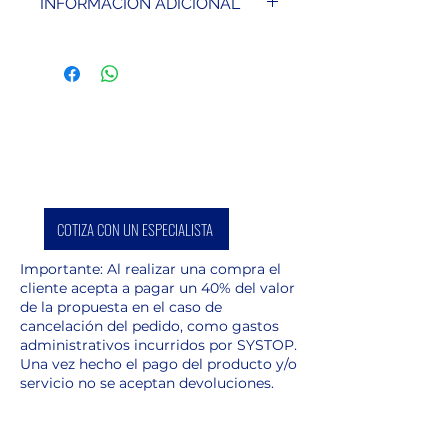
INFORMACIÓN ADICIONAL
Mira de nivelación precisa con 2
niveles circulares. Asas para
colocación estable. Longitud
3,0 m, peso 4,9 kg
COTIZA CON UN ESPECIALISTA
Importante: Al realizar una compra el
cliente acepta a pagar un 40% del valor
de la propuesta en el caso de
cancelación del pedido, como gastos
administrativos incurridos por SYSTOP.
Una vez hecho el pago del producto y/o
servicio no se aceptan devoluciones.