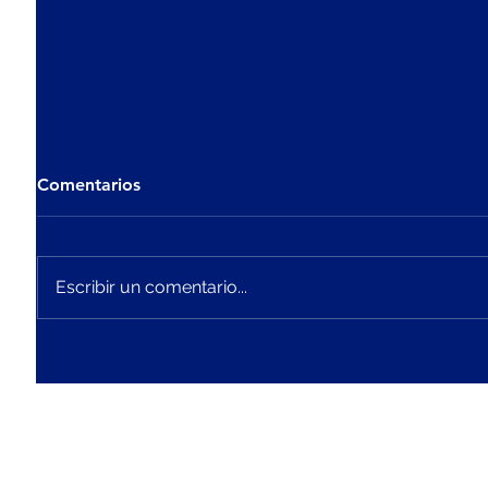
Comentarios
Escribir un comentario...
INNOVACIÓN EN LAS
CARTO
ALTURAS: EL VUELO
MEDIA
FOTOGRAMÉTRICO CON EL
FOTOG
DRON WINGTRA ONE GEN
DRONE
II