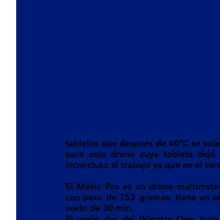
tabletas que después de 40°C se sobre
para este drone cuya tableta dejó 
inconcluso el trabajo ya que en el ter
El Mavic Pro es un drone multirroto
con peso de 753 gramos, tiene un se
vuelo de 30 min.
El vuelo dos del Wingtra One, tuvo 