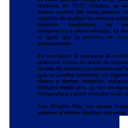
duración de 15:57 minutos, se uso
mismo archivo del vuelo anterior con
objetivo de analizar los mismos vuelo
distintas condiciones de vien
temperatura y aforo vehicular. La mis
al igual que la primera, se concl
exitosamente. 
En conclusión al comparar el rendi
industrial contra un drone de consu
drones de consumo no cuentan con las
que se pueden presentar en algunos
dinero y tiempo invertido, obligan
trabajos desde cero, ya que en especí
temperatura y aforo vehicular serán d
Con Wingtra One, nos vamos tranqui
volando el mismo objetivo dos veces y