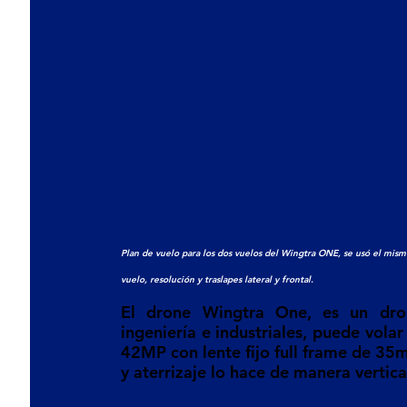
Plan de vuelo para los dos vuelos del Wingtra ONE, se usó el mismo
vuelo, resolución y traslapes lateral y frontal.
El drone Wingtra One, es un drone
ingeniería e industriales, puede vola
42MP con lente fijo full frame de 35m
y aterrizaje lo hace de manera vertica