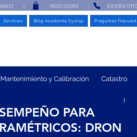
 7 DÍAS HABILES | PAGOS SEGURO | ASESORIA ESPECIALIZAD
Servicios
Blog Academia Systop
Preguntas frecuent
Mantenimiento y Calibración
Catastro
eorradar
Mentalidad de emprendedor
ESEMPEÑO PARA
RAMÉTRICOS: DRON
tografía
GNSS
Batimetría