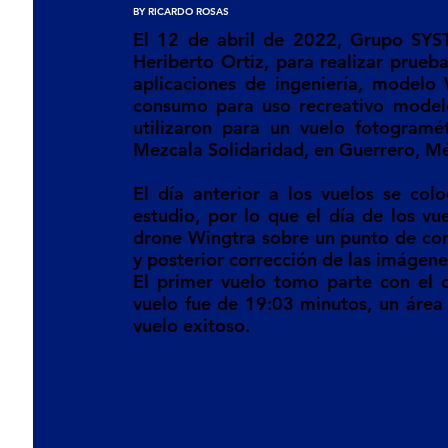
BY RICARDO ROSAS
El 12 de abril de 2022, Grupo SYST
Heriberto Ortiz, para realizar prueb
aplicaciones de ingeniería, modelo
consumo para uso recreativo model
utilizaron para un vuelo fotogramé
Mezcala Solidaridad, en Guerrero, M
El día anterior a los vuelos se col
estudio, por lo que el día de los vu
drone Wingtra sobre un punto de cont
y posterior corrección de las imágene
El primer vuelo tomo parte con el 
vuelo fue de 19:03 minutos, un área
vuelo exitoso. 