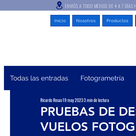
ENVIÓS A TODO MÉXICO DE 4 A
Inicio
Nosotros
Productos
Todas las entradas
Fotogrametría
Ricardo Rosas
19 may 2023
3 min de lectura
Mapeo móvil
Escáner Láser
G
PRUEBAS DE D
VUELOS FOTOG
Topografía
Sistema CORS
Car